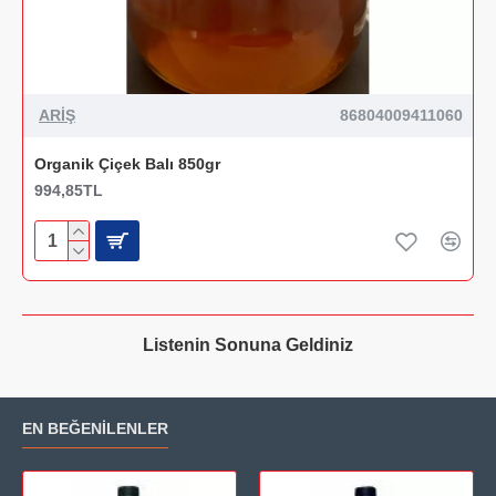
ARİŞ
86804009411060
Organik Çiçek Balı 850gr
994,85TL
Listenin Sonuna Geldiniz
EN BEĞENILENLER