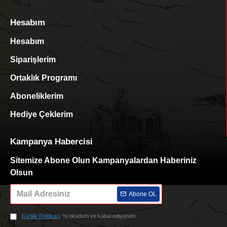
Hesabım
Hesabım
Siparişlerim
Ortaklık Programı
Aboneliklerim
Hediye Çeklerim
Kampanya Habercisi
Sitemize Abone Olun Kampanyalardan Haberiniz
Olsun
Abone OL
Gizlilik Politikası
'ni okudum ve kabul ediyorum.