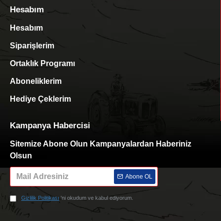
Hesabım
Hesabım
Siparişlerim
Ortaklık Programı
Aboneliklerim
Hediye Çeklerim
Kampanya Habercisi
Sitemize Abone Olun Kampanyalardan Haberiniz
Olsun
Abone OL
Gizlilik Politikası
'ni okudum ve kabul ediyorum.