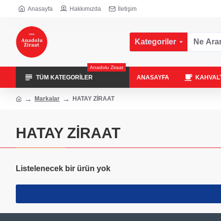
Anasayfa
Hakkımızda
İletişim
Kategoriler
Anadolu Ziraat
TÜM KATEGORILER
ANASAYFA
KAHVALT
Markalar
HATAY ZİRAAT
HATAY ZİRAAT
Listelenecek bir ürün yok