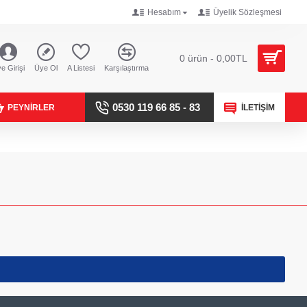
Hesabım
Üyelik Sözleşmesi
0 ürün - 0,00TL
e Girişi
Üye Ol
A Listesi
Karşılaştırma
0530 119 66 85 - 83
PEYNIRLER
İLETIŞIM