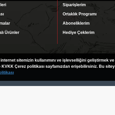
leri
Siparişlerim
ası
Ortaklık Programı
rmalar
Aboneliklerim
ı Ürünler
Hediye Çeklerim
internet sitemizin kullanımını ve işlevselliğini geliştirmek 
ye KVKK Çerez politikası sayfamızdan erişebilirsiniz. Bu sit
itikası