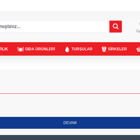
Üy
ILIK
GIDA ÜRÜNLERI
TURŞULAR
SIRKELER
DEVAM