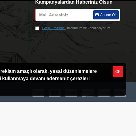
Kampanyalardan Haberiniz Olsun
Abone OL
Gizlilik Politikası
'ni okudum ve kabul ediyorum.
ve reklam amaçlı olarak, yasal düzenlemelere
OK
eyi kullanmaya devam ederseniz çerezleri