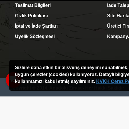
Teslimat Bilgileri
İade Talep
Gizlik Politikası
Site Harit
İptal ve İade Şartları
Üretici Fi
Üyelik Sözleşmesi
Kampanyal
Sizlere daha etkin bir alışveriş deneyimi sunabilmek, 
uygun çerezler (cookies) kullanıyoruz. Detaylı bilgi
kullanmamızı kabul etmiş sayılırsınız.
KVKK Çerez Pol
Copyright © 2014, Anadolu Ziraat - Her Hakkı Saklıdır